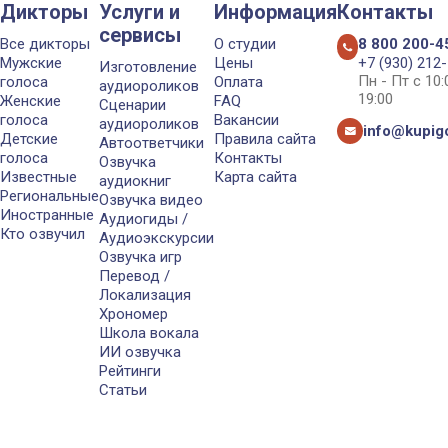
Дикторы
Услуги и
Информация
Контакты
сервисы
Все дикторы
О студии
8 800 200-4
Мужские
Цены
+7 (930) 212
Изготовление
Пн - Пт с 10
голоса
Оплата
аудиороликов
19:00
Женские
FAQ
Сценарии
голоса
Вакансии
аудиороликов
info@kupigo
Детские
Правила сайта
Автоответчики
голоса
Контакты
Озвучка
Известные
Карта сайта
аудиокниг
Региональные
Озвучка видео
Иностранные
Аудиогиды /
Кто озвучил
Аудиоэкскурсии
Озвучка игр
Перевод /
Локализация
Хрономер
Школа вокала
ИИ озвучка
Рейтинги
Статьи