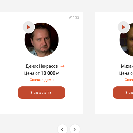
#1132
Денис Некрасов
Михаи
10 000
Цена от
₽
Цена 
Скачать демо
Скач
Заказать
За