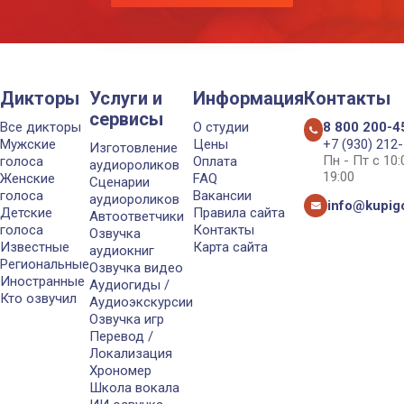
Дикторы
Услуги и
Информация
Контакты
сервисы
Все дикторы
О студии
8 800 200-4
Мужские
Цены
+7 (930) 212
Изготовление
Пн - Пт с 10
голоса
Оплата
аудиороликов
19:00
Женские
FAQ
Сценарии
голоса
Вакансии
аудиороликов
info@kupigo
Детские
Правила сайта
Автоответчики
голоса
Контакты
Озвучка
Известные
Карта сайта
аудиокниг
Региональные
Озвучка видео
Иностранные
Аудиогиды /
Кто озвучил
Аудиоэкскурсии
Озвучка игр
Перевод /
Локализация
Хрономер
Школа вокала