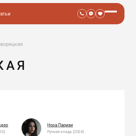
татьи
Дворецкая
КАЯ
ндер
Нора Паризи
25)
Ручная кладь (2024)