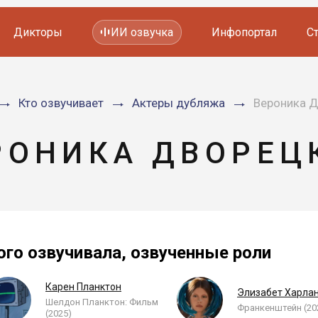
Дикторы
ИИ озвучка
Инфопортал
С
Фильмов и сериалов
Кто озвучивает
Актеры дубляжа
Вероника 
Мультфильмов
YouTube каналов
Видеорекламы
РОНИКА ДВОРЕЦ
ого озвучивала, озвученные роли
Карен Планктон
Элизабет Харла
Шелдон Планктон: Фильм
Франкенштейн (20
(2025)