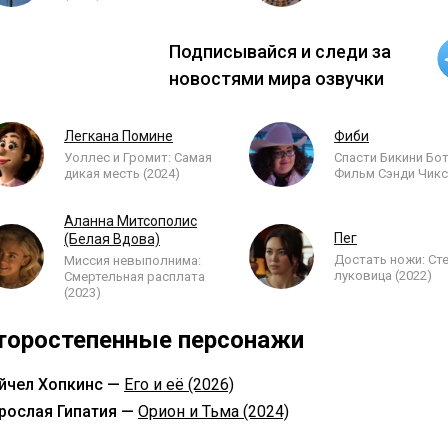
Подписывайся и следи за
новостями мира озвучки
Легкана Помине
Фиби
Уоллес и Громит: Самая
Спасти Бикини Бо
дикая месть (2024)
Фильм Сэнди Чикс 
Аланна Митсополис
Пег
(Белая Вдова)
Достать ножи: Ст
Миссия невыполнима:
луковица (2022)
Смертельная расплата
(2023)
торостепенные персонажи
йчел Хопкинс —
Его и её (2026)
рослая Гипатия —
Орион и Тьма (2024)