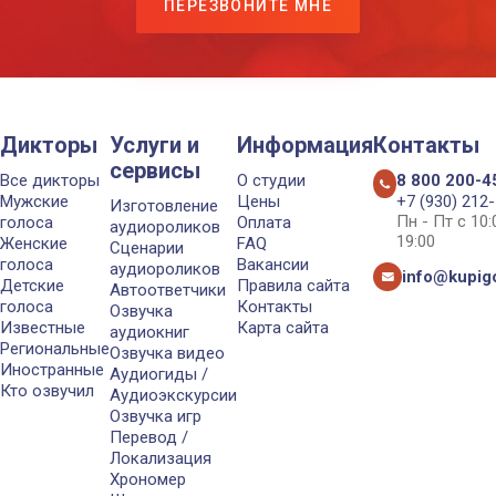
ПЕРЕЗВОНИТЕ МНЕ
Дикторы
Услуги и
Информация
Контакты
сервисы
Все дикторы
О студии
8 800 200-4
Мужские
Цены
+7 (930) 212
Изготовление
Пн - Пт с 10
голоса
Оплата
аудиороликов
19:00
Женские
FAQ
Сценарии
голоса
Вакансии
аудиороликов
info@kupigo
Детские
Правила сайта
Автоответчики
голоса
Контакты
Озвучка
Известные
Карта сайта
аудиокниг
Региональные
Озвучка видео
Иностранные
Аудиогиды /
Кто озвучил
Аудиоэкскурсии
Озвучка игр
Перевод /
Локализация
Хрономер