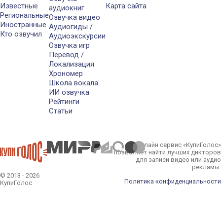
Известные
Карта сайта
аудиокниг
Региональные
Озвучка видео
Иностранные
Аудиогиды /
Кто озвучил
Аудиоэкскурсии
Озвучка игр
Перевод /
Локализация
Хрономер
Школа вокала
ИИ озвучка
Рейтинги
Статьи
Онлайн сервис «КупиГолос»
позволяет найти лучших дикторов
для записи видео или аудио
рекламы.
© 2013 - 2026
Политика конфиденциальности
КупиГолос