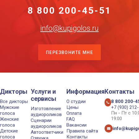
8 800 200-45-51
info@kupigolos.ru
ПЕРЕЗВОНИТЕ МНЕ
Дикторы
Услуги и
Информация
Контакты
сервисы
Все дикторы
О студии
8 800 200-4
Мужские
Цены
+7 (930) 212
Изготовление
Пн - Пт с 10
голоса
Оплата
аудиороликов
19:00
Женские
FAQ
Сценарии
голоса
Вакансии
аудиороликов
info@kupigo
Детские
Правила сайта
Автоответчики
голоса
Контакты
Озвучка