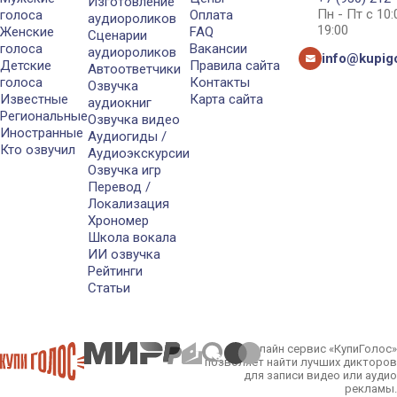
Изготовление
Пн - Пт с 10
голоса
Оплата
аудиороликов
19:00
Женские
FAQ
Сценарии
голоса
Вакансии
аудиороликов
info@kupigo
Детские
Правила сайта
Автоответчики
голоса
Контакты
Озвучка
Известные
Карта сайта
аудиокниг
Региональные
Озвучка видео
Иностранные
Аудиогиды /
Кто озвучил
Аудиоэкскурсии
Озвучка игр
Перевод /
Локализация
Хрономер
Школа вокала
ИИ озвучка
Рейтинги
Статьи
Онлайн сервис «КупиГолос»
позволяет найти лучших дикторов
для записи видео или аудио
рекламы.