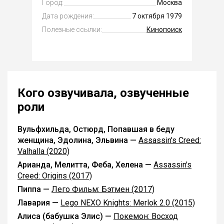
Город:
Москва
Дата рождения:
7 октября 1979
Полезные ссылки:
Кинопоиск
Кого озвучивала, озвученные
роли
Вульфхильда, Остюрд, Попавшая в беду
женщина, Эдолина, Эльвина —
Assassin's Creed:
Valhalla (2020)
Арианда, Мелитта, Феба, Хелена —
Assassin's
Creed: Origins (2017)
Пиппа —
Лего Фильм: Бэтмен (2017)
Лавария —
Lego NEXO Knights: Merlok 2.0 (2015)
Алиса (бабушка Элис) —
Покемон: Восход