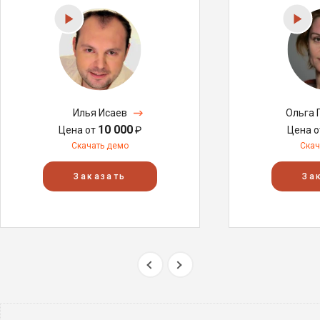
Илья Исаев
Ольга 
10 000
Цена от
₽
Цена 
Скачать демо
Скач
Заказать
За