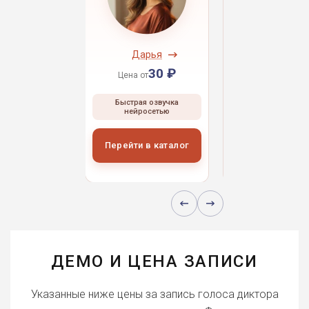
ндрей
Дарья
Даниил
30 ₽
30 ₽
30 
 от
Цена от
Цена от
ая озвучка
Быстрая озвучка
Быстрая озвуч
росетью
нейросетью
нейросетью
и в каталог
Перейти в каталог
Перейти в кат
ДЕМО И ЦЕНА ЗАПИСИ
Указанные ниже цены за запись голоса диктора