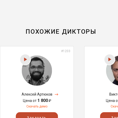
ПОХОЖИЕ ДИКТОРЫ
#1203
Алексей Артюков
Викт
1 800
Цена от
₽
Цена 
Скачать демо
Скач
Заказать
За