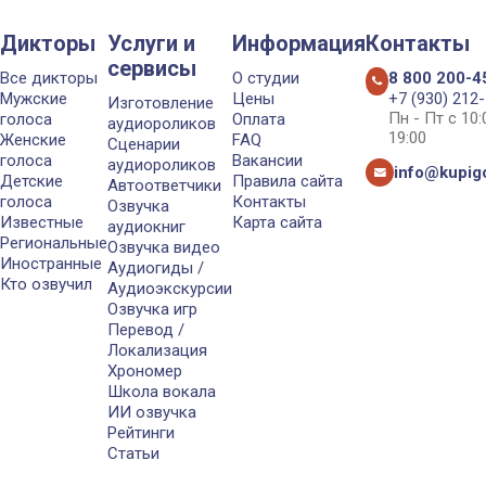
Дикторы
Услуги и
Информация
Контакты
сервисы
Все дикторы
О студии
8 800 200-4
Мужские
Цены
+7 (930) 212
Изготовление
Пн - Пт с 10
голоса
Оплата
аудиороликов
19:00
Женские
FAQ
Сценарии
голоса
Вакансии
аудиороликов
info@kupigo
Детские
Правила сайта
Автоответчики
голоса
Контакты
Озвучка
Известные
Карта сайта
аудиокниг
Региональные
Озвучка видео
Иностранные
Аудиогиды /
Кто озвучил
Аудиоэкскурсии
Озвучка игр
Перевод /
Локализация
Хрономер
Школа вокала
ИИ озвучка
Рейтинги
Статьи