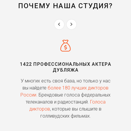
ПОЧЕМУ НАША СТУДИЯ?
1422 ПРОФЕССИОНАЛЬНЫХ АКТЕРА
ДУБЛЯЖА
ь
У многих есть своя база, но только у нас
П
го
вы найдете
более 180 лучших дикторов
России.
Брендовые голоса федеральных
о
телеканалов и радиостанций.
Голоса
дикторов
, которые вы слышите в
п
голливудских фильмах.