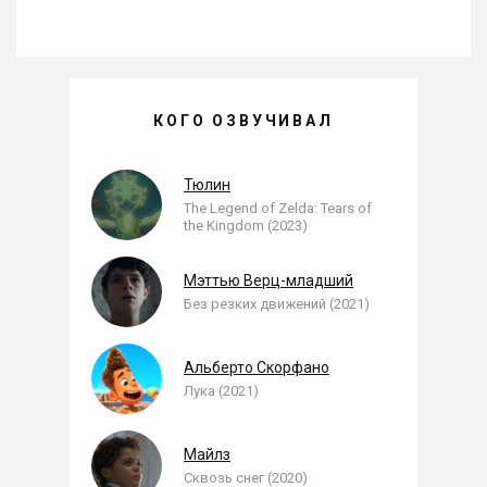
АНДРЕЙ АРЧАКОВ —
КОГО ОЗВУЧИВАЛ
, ОЗВУЧЕННЫЕ РОЛИ
Тюлин
The Legend of Zelda: Tears of
the Kingdom (2023)
Мэттью Верц-младший
Без резких движений (2021)
Альберто Скорфано
Лука (2021)
Майлз
Сквозь снег (2020)