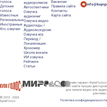
голоса
Вакансии
аудиороликов
info@kupigo
Детские
Правила сайта
Автоответчики
голоса
Контакты
Озвучка
Известные
Карта сайта
аудиокниг
Региональные
Озвучка видео
Иностранные
Аудиогиды /
Кто озвучил
Аудиоэкскурсии
Озвучка игр
Перевод /
Локализация
Хрономер
Школа вокала
ИИ озвучка
Рейтинги
Статьи
Онлайн сервис «КупиГолос»
позволяет найти лучших дикторов
для записи видео или аудио
рекламы.
© 2013 - 2026
Политика конфиденциальности
КупиГолос