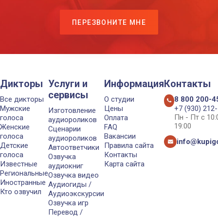
ПЕРЕЗВОНИТЕ МНЕ
Дикторы
Услуги и
Информация
Контакты
сервисы
Все дикторы
О студии
8 800 200-4
Мужские
Цены
+7 (930) 212
Изготовление
Пн - Пт с 10
голоса
Оплата
аудиороликов
19:00
Женские
FAQ
Сценарии
голоса
Вакансии
аудиороликов
info@kupigo
Детские
Правила сайта
Автоответчики
голоса
Контакты
Озвучка
Известные
Карта сайта
аудиокниг
Региональные
Озвучка видео
Иностранные
Аудиогиды /
Кто озвучил
Аудиоэкскурсии
Озвучка игр
Перевод /