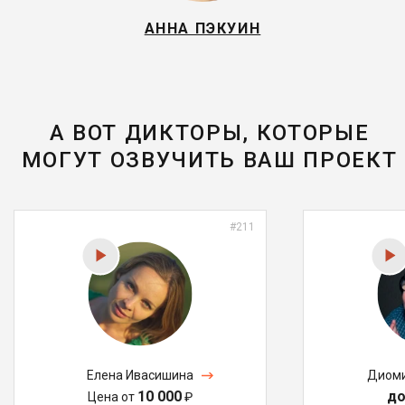
АННА ПЭКУИН
А ВОТ ДИКТОРЫ, КОТОРЫЕ
МОГУТ ОЗВУЧИТЬ ВАШ ПРОЕКТ
#211
Елена Ивасишина
Диоми
10 000
до
Цена от
₽