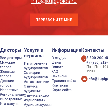
info@kupigolos.ru
ПЕРЕЗВОНИТЕ МНЕ
Дикторы
Услуги и
Информация
Контакты
сервисы
Все дикторы
О студии
8 800 200-4
Мужские
Цены
+7 (930) 212
Изготовление
Пн - Пт с 10
голоса
Оплата
аудиороликов
19:00
Женские
FAQ
Сценарии
голоса
Вакансии
аудиороликов
info@kupigo
Детские
Правила сайта
Автоответчики
голоса
Контакты
Озвучка
Известные
Карта сайта
аудиокниг
Региональные
Озвучка видео
Иностранные
Аудиогиды /
Кто озвучил
Аудиоэкскурсии