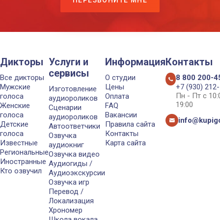
ПЕРЕЗВОНИТЕ МНЕ
Дикторы
Услуги и
Информация
Контакты
сервисы
Все дикторы
О студии
8 800 200-4
Мужские
Цены
+7 (930) 212
Изготовление
Пн - Пт с 10
голоса
Оплата
аудиороликов
19:00
Женские
FAQ
Сценарии
голоса
Вакансии
аудиороликов
info@kupigo
Детские
Правила сайта
Автоответчики
голоса
Контакты
Озвучка
Известные
Карта сайта
аудиокниг
Региональные
Озвучка видео
Иностранные
Аудиогиды /
Кто озвучил
Аудиоэкскурсии
Озвучка игр
Перевод /
Локализация
Хрономер
Школа вокала