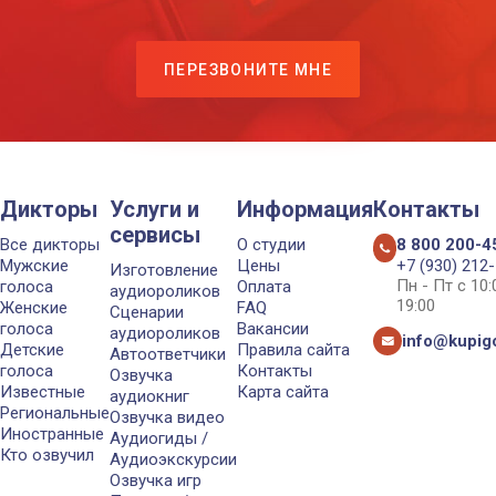
ПЕРЕЗВОНИТЕ МНЕ
Дикторы
Услуги и
Информация
Контакты
сервисы
Все дикторы
О студии
8 800 200-4
Мужские
Цены
+7 (930) 212
Изготовление
Пн - Пт с 10
голоса
Оплата
аудиороликов
19:00
Женские
FAQ
Сценарии
голоса
Вакансии
аудиороликов
info@kupigo
Детские
Правила сайта
Автоответчики
голоса
Контакты
Озвучка
Известные
Карта сайта
аудиокниг
Региональные
Озвучка видео
Иностранные
Аудиогиды /
Кто озвучил
Аудиоэкскурсии
Озвучка игр