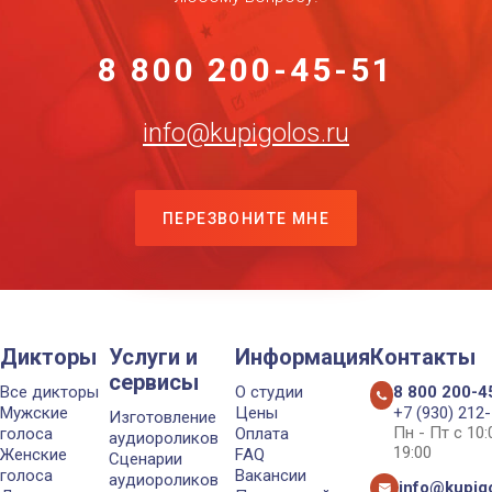
8 800 200-45-51
info@kupigolos.ru
ПЕРЕЗВОНИТЕ МНЕ
Дикторы
Услуги и
Информация
Контакты
сервисы
Все дикторы
О студии
8 800 200-4
Мужские
Цены
+7 (930) 212
Изготовление
Пн - Пт с 10
голоса
Оплата
аудиороликов
19:00
Женские
FAQ
Сценарии
голоса
Вакансии
аудиороликов
info@kupigo