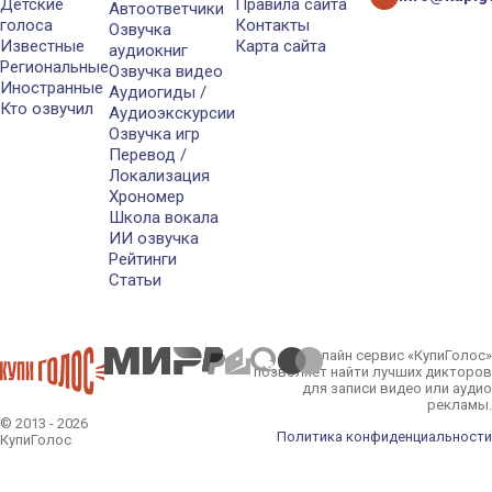
Детские
Правила сайта
Автоответчики
голоса
Контакты
Озвучка
Известные
Карта сайта
аудиокниг
Региональные
Озвучка видео
Иностранные
Аудиогиды /
Кто озвучил
Аудиоэкскурсии
Озвучка игр
Перевод /
Локализация
Хрономер
Школа вокала
ИИ озвучка
Рейтинги
Статьи
Онлайн сервис «КупиГолос»
позволяет найти лучших дикторов
для записи видео или аудио
рекламы.
© 2013 - 2026
Политика конфиденциальности
КупиГолос