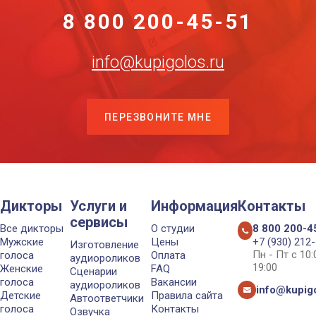
8 800 200-45-51
info@kupigolos.ru
ПЕРЕЗВОНИТЕ МНЕ
Дикторы
Услуги и
Информация
Контакты
сервисы
Все дикторы
О студии
8 800 200-4
Мужские
Цены
+7 (930) 212
Изготовление
Пн - Пт с 10
голоса
Оплата
аудиороликов
19:00
Женские
FAQ
Сценарии
голоса
Вакансии
аудиороликов
info@kupigo
Детские
Правила сайта
Автоответчики
голоса
Контакты
Озвучка