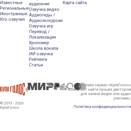
Известные
Карта сайта
аудиокниг
Региональные
Озвучка видео
Иностранные
Аудиогиды /
Кто озвучил
Аудиоэкскурсии
Озвучка игр
Перевод /
Локализация
Хрономер
Школа вокала
ИИ озвучка
Рейтинги
Статьи
Онлайн сервис «КупиГолос»
позволяет найти лучших дикторов
для записи видео или аудио
рекламы.
© 2013 - 2026
Политика конфиденциальности
КупиГолос