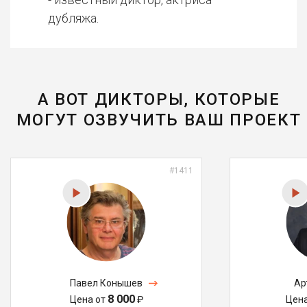
дубляжа.
А ВОТ ДИКТОРЫ, КОТОРЫЕ
МОГУТ ОЗВУЧИТЬ ВАШ ПРОЕКТ
#1411
Павел Конышев
Ар
8 000
Цена от
₽
Цен