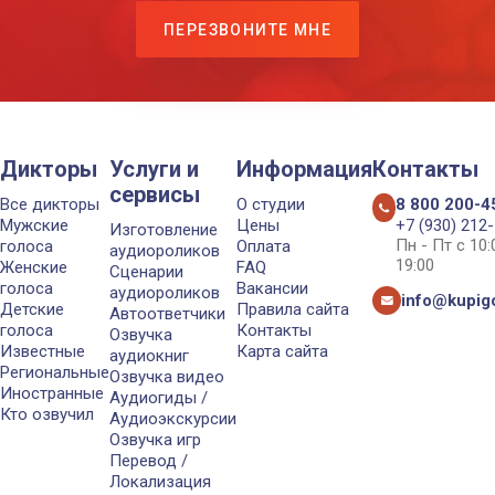
ПЕРЕЗВОНИТЕ МНЕ
Дикторы
Услуги и
Информация
Контакты
сервисы
Все дикторы
О студии
8 800 200-4
Мужские
Цены
+7 (930) 212
Изготовление
Пн - Пт с 10
голоса
Оплата
аудиороликов
19:00
Женские
FAQ
Сценарии
голоса
Вакансии
аудиороликов
info@kupigo
Детские
Правила сайта
Автоответчики
голоса
Контакты
Озвучка
Известные
Карта сайта
аудиокниг
Региональные
Озвучка видео
Иностранные
Аудиогиды /
Кто озвучил
Аудиоэкскурсии
Озвучка игр
Перевод /
Локализация