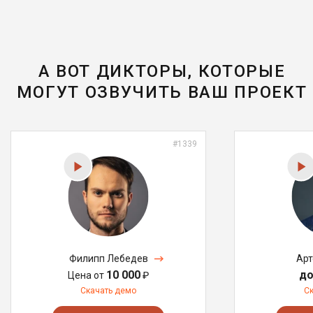
А ВОТ ДИКТОРЫ, КОТОРЫЕ
МОГУТ ОЗВУЧИТЬ ВАШ ПРОЕКТ
#1339
Филипп Лебедев
Арт
10 000
до
Цена от
₽
Скачать демо
С