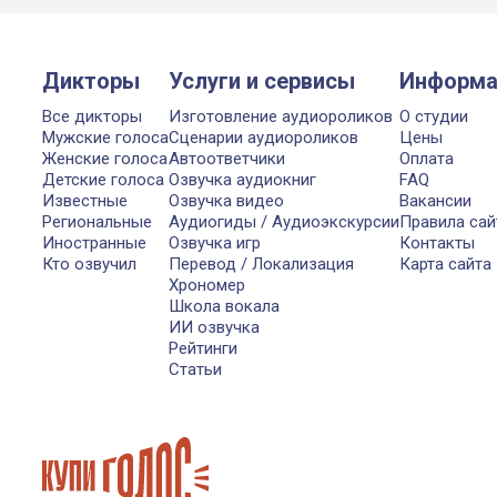
Дикторы
Услуги и сервисы
Информа
Все дикторы
Изготовление аудиороликов
О студии
Мужские голоса
Сценарии аудиороликов
Цены
Женские голоса
Автоответчики
Оплата
Детские голоса
Озвучка аудиокниг
FAQ
Известные
Озвучка видео
Вакансии
Региональные
Аудиогиды / Аудиоэкскурсии
Правила сай
Иностранные
Озвучка игр
Контакты
Кто озвучил
Перевод / Локализация
Карта сайта
Хрономер
Школа вокала
ИИ озвучка
Рейтинги
Статьи