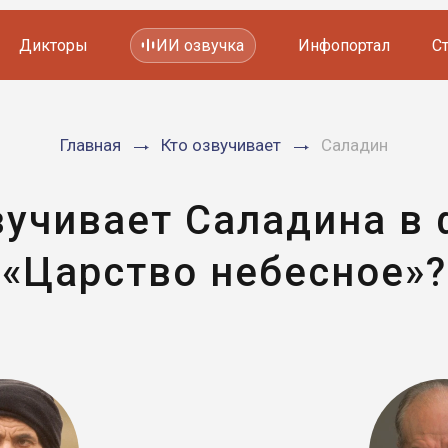
Дикторы
ИИ озвучка
Инфопортал
С
Фильмов и сериалов
Главная
Кто озвучивает
Саладин
Мультфильмов
YouTube каналов
Видеорекламы
вучивает Саладина в
«Царство небесное»?