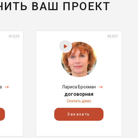
ЧИТЬ ВАШ ПРОЕКТ
#1029
#2437
а
Лариса Брохман
договорная
Скачать демо
Заказать