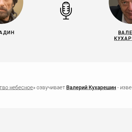
АДИН
ВАЛ
КУХА
тво небесное
» озвучивает
Валерий Кухарешин
- изве