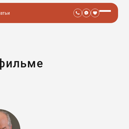
татьи
 фильме