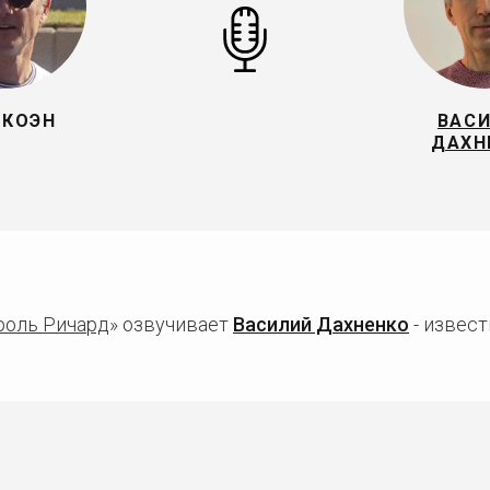
 КОЭН
ВАС
ДАХН
роль Ричард
» озвучивает
Василий Дахненко
- извест