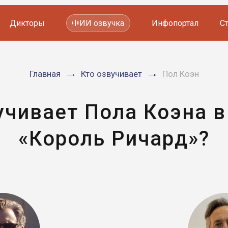
Дикторы
ИИ озвучка
Инфопортал
С
Фильмов и сериалов
Главная
Кто озвучивает
Пол Коэн
Мультфильмов
YouTube каналов
Видеорекламы
учивает Пола Коэна 
«Король Ричард»?