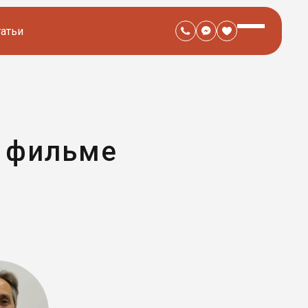
татьи
в фильме