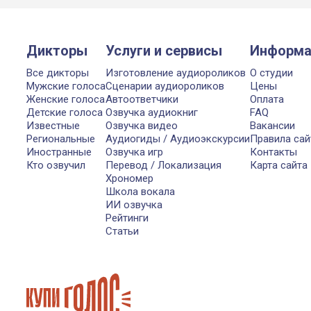
Дикторы
Услуги и сервисы
Информа
Все дикторы
Изготовление аудиороликов
О студии
Мужские голоса
Сценарии аудиороликов
Цены
Женские голоса
Автоответчики
Оплата
Детские голоса
Озвучка аудиокниг
FAQ
Известные
Озвучка видео
Вакансии
Региональные
Аудиогиды / Аудиоэкскурсии
Правила сай
Иностранные
Озвучка игр
Контакты
Кто озвучил
Перевод / Локализация
Карта сайта
Хрономер
Школа вокала
ИИ озвучка
Рейтинги
Статьи