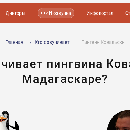
Дикторы
ИИ озвучка
Инфопортал
С
Фильмов и сериалов
Главная
Кто озвучивает
Пингвин Ковальски
Мультфильмов
YouTube каналов
Видеорекламы
учивает пингвина Ков
Мадагаскаре?