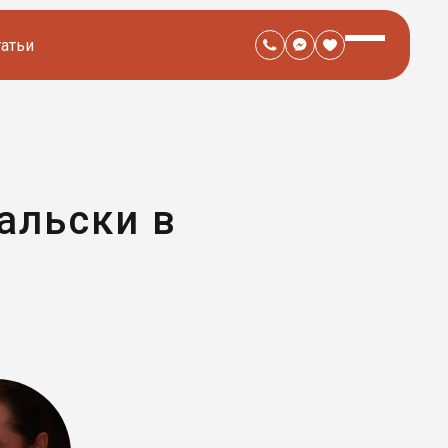
татьи
альски в