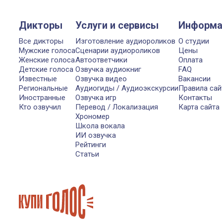
Дикторы
Услуги и сервисы
Информа
Все дикторы
Изготовление аудиороликов
О студии
Мужские голоса
Сценарии аудиороликов
Цены
Женские голоса
Автоответчики
Оплата
Детские голоса
Озвучка аудиокниг
FAQ
Известные
Озвучка видео
Вакансии
Региональные
Аудиогиды / Аудиоэкскурсии
Правила сай
Иностранные
Озвучка игр
Контакты
Кто озвучил
Перевод / Локализация
Карта сайта
Хрономер
Школа вокала
ИИ озвучка
Рейтинги
Статьи