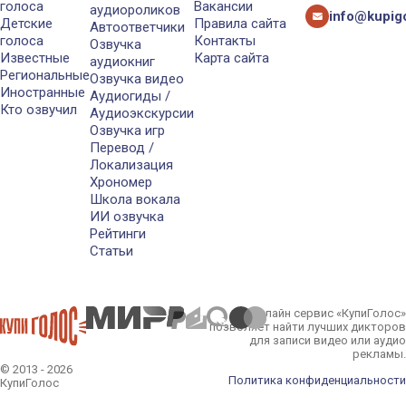
голоса
Вакансии
аудиороликов
info@kupigo
Детские
Правила сайта
Автоответчики
голоса
Контакты
Озвучка
Известные
Карта сайта
аудиокниг
Региональные
Озвучка видео
Иностранные
Аудиогиды /
Кто озвучил
Аудиоэкскурсии
Озвучка игр
Перевод /
Локализация
Хрономер
Школа вокала
ИИ озвучка
Рейтинги
Статьи
Онлайн сервис «КупиГолос»
позволяет найти лучших дикторов
для записи видео или аудио
рекламы.
© 2013 - 2026
Политика конфиденциальности
КупиГолос