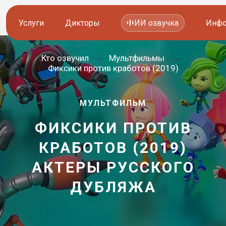
Услуги
Дикторы
ИИ озвучка
Инфо
Кто озвучил
Мультфильмы
Озвучка видео
Иностранные дикторы
Фиксики против кработов (2019)
Работа с аудио
Русские дикторы
МУЛЬТФИЛЬМ
Работа с текстом
Актеры озвучки
ФИКСИКИ ПРОТИВ
Локализация и перевод
Контакты дикторов
КРАБОТОВ (2019)
Другие услуги
ИИ голоса
АКТЕРЫ РУССКОГО
—
ДУБЛЯЖА
8 800 200-45-51
8 800 200-45-51
Заказать звонок
Заказать звонок