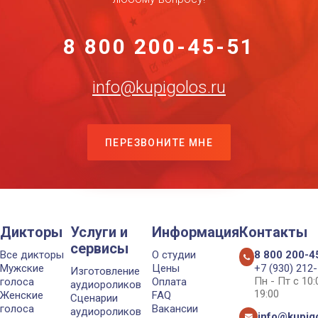
8 800 200-45-51
info@kupigolos.ru
ПЕРЕЗВОНИТЕ МНЕ
Дикторы
Услуги и
Информация
Контакты
сервисы
Все дикторы
О студии
8 800 200-4
Мужские
Цены
+7 (930) 212
Изготовление
Пн - Пт с 10
голоса
Оплата
аудиороликов
19:00
Женские
FAQ
Сценарии
голоса
Вакансии
аудиороликов
info@kupigo