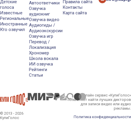
Детские
Правила сайта
Автоответчики
голоса
Контакты
Озвучка
Известные
Карта сайта
аудиокниг
Региональные
Озвучка видео
Иностранные
Аудиогиды /
Кто озвучил
Аудиоэкскурсии
Озвучка игр
Перевод /
Локализация
Хрономер
Школа вокала
ИИ озвучка
Рейтинги
Статьи
Онлайн сервис «КупиГолос»
позволяет найти лучших дикторов
для записи видео или аудио
рекламы.
© 2013 - 2026
Политика конфиденциальности
КупиГолос