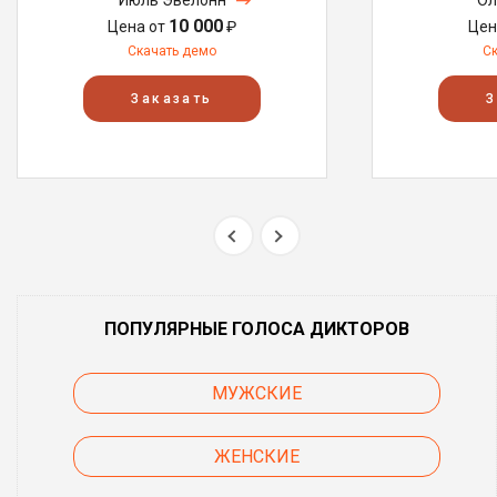
Июль Эвелонн
Ол
10 000
Цена от
₽
Цен
Скачать демо
С
Заказать
З
ПОПУЛЯРНЫЕ ГОЛОСА ДИКТОРОВ
МУЖСКИЕ
ЖЕНСКИЕ