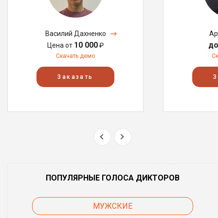
Василий Дахненко
Ар
10 000
до
Цена от
₽
Скачать демо
С
Заказать
З
ПОПУЛЯРНЫЕ ГОЛОСА ДИКТОРОВ
МУЖСКИЕ