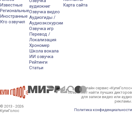
Озвучка
Известные
Карта сайта
аудиокниг
Региональные
Озвучка видео
Иностранные
Аудиогиды /
Кто озвучил
Аудиоэкскурсии
Озвучка игр
Перевод /
Локализация
Хрономер
Школа вокала
ИИ озвучка
Рейтинги
Статьи
Онлайн сервис «КупиГолос»
позволяет найти лучших дикторов
для записи видео или аудио
рекламы.
© 2013 - 2026
Политика конфиденциальности
КупиГолос