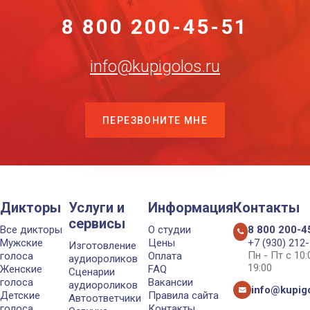
8 800 200-45-51
info@kupigolos.ru
ПЕРЕЗВОНИТЕ МНЕ
Дикторы
Услуги и
Информация
Контакты
сервисы
Все дикторы
О студии
8 800 200-4
Мужские
Цены
+7 (930) 212
Изготовление
Пн - Пт с 10
голоса
Оплата
аудиороликов
19:00
Женские
FAQ
Сценарии
голоса
Вакансии
аудиороликов
info@kupigo
Детские
Правила сайта
Автоответчики
голоса
Контакты