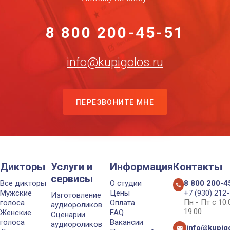
8 800 200-45-51
info@kupigolos.ru
ПЕРЕЗВОНИТЕ МНЕ
Дикторы
Услуги и
Информация
Контакты
сервисы
Все дикторы
О студии
8 800 200-4
Мужские
Цены
+7 (930) 212
Изготовление
Пн - Пт с 10
голоса
Оплата
аудиороликов
19:00
Женские
FAQ
Сценарии
голоса
Вакансии
аудиороликов
info@kupigo