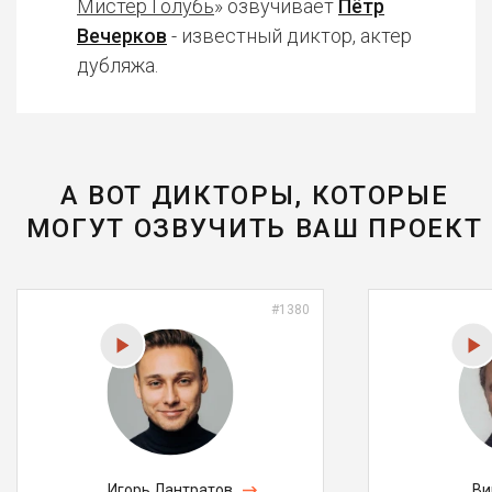
Мистер Голубь
» озвучивает
Пётр
Вечерков
- известный диктор, актер
дубляжа.
А ВОТ ДИКТОРЫ, КОТОРЫЕ
МОГУТ ОЗВУЧИТЬ ВАШ ПРОЕКТ
#1380
Игорь Лантратов
Ви