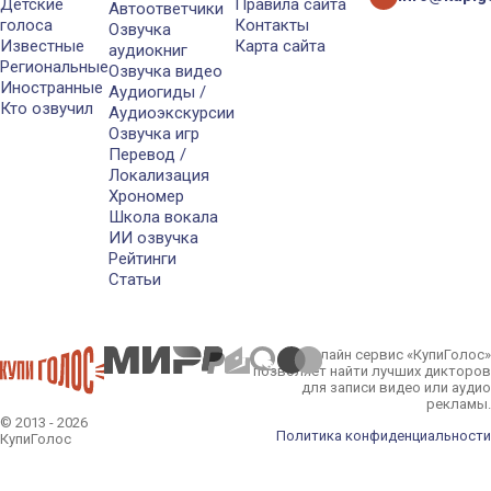
Детские
Правила сайта
Автоответчики
голоса
Контакты
Озвучка
Известные
Карта сайта
аудиокниг
Региональные
Озвучка видео
Иностранные
Аудиогиды /
Кто озвучил
Аудиоэкскурсии
Озвучка игр
Перевод /
Локализация
Хрономер
Школа вокала
ИИ озвучка
Рейтинги
Статьи
Онлайн сервис «КупиГолос»
позволяет найти лучших дикторов
для записи видео или аудио
рекламы.
© 2013 - 2026
Политика конфиденциальности
КупиГолос