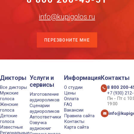
info@kupigolos.ru
ПЕРЕЗВОНИТЕ МНЕ
Дикторы
Услуги и
Информация
Контакты
сервисы
Все дикторы
О студии
8 800 200-4
Мужские
Цены
+7 (930) 212
Изготовление
Пн - Пт с 10
голоса
Оплата
аудиороликов
19:00
Женские
FAQ
Сценарии
голоса
Вакансии
аудиороликов
info@kupigo
Детские
Правила сайта
Автоответчики
голоса
Контакты
Озвучка
Известные
Карта сайта
аудиокниг
Региональные
Озвучка видео