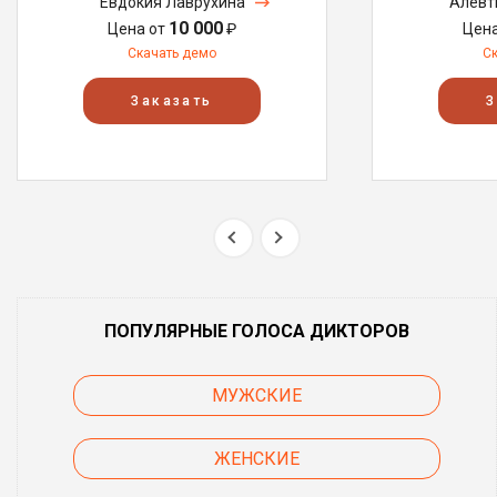
Евдокия Лаврухина
Алевт
10 000
Цена от
₽
Цен
Скачать демо
С
Заказать
З
ПОПУЛЯРНЫЕ ГОЛОСА ДИКТОРОВ
МУЖСКИЕ
ЖЕНСКИЕ