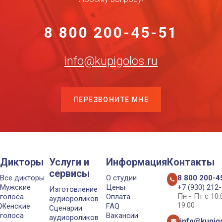
8 800 200-45-51
info@kupigolos.ru
ПЕРЕЗВОНИТЕ МНЕ
Дикторы
Услуги и
Информация
Контакты
сервисы
Все дикторы
О студии
8 800 200-4
Мужские
Цены
+7 (930) 212
Изготовление
Пн - Пт с 10
голоса
Оплата
аудиороликов
19:00
Женские
FAQ
Сценарии
голоса
Вакансии
аудиороликов
info@kupigo