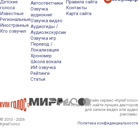
Детские
Правила сайта
Автоответчики
голоса
Контакты
Озвучка
Известные
Карта сайта
аудиокниг
Региональные
Озвучка видео
Иностранные
Аудиогиды /
Кто озвучил
Аудиоэкскурсии
Озвучка игр
Перевод /
Локализация
Хрономер
Школа вокала
ИИ озвучка
Рейтинги
Статьи
Онлайн сервис «КупиГолос»
позволяет найти лучших дикторов
для записи видео или аудио
рекламы.
© 2013 - 2026
Политика конфиденциальности
КупиГолос