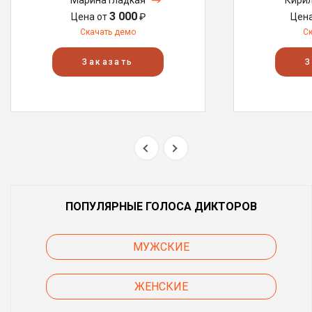
Марина Гладкая
Кирил
3 000
Цена от
₽
Цен
Скачать демо
С
Заказать
З
ПОПУЛЯРНЫЕ ГОЛОСА ДИКТОРОВ
МУЖСКИЕ
ЖЕНСКИЕ