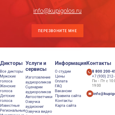
info@kupigolos.ru
ПЕРЕЗВОНИТЕ МНЕ
Дикторы
Услуги и
Информация
Контакты
сервисы
Все дикторы
О студии
8 800 200-4
Мужские
Цены
+7 (930) 212
Изготовление
Пн - Пт с 10
голоса
Оплата
аудиороликов
19:00
Женские
FAQ
Сценарии
голоса
Вакансии
аудиороликов
info@kupigo
Детские
Правила сайта
Автоответчики
голоса
Контакты
Озвучка
Известные
Карта сайта
аудиокниг
Региональные
Озвучка видео