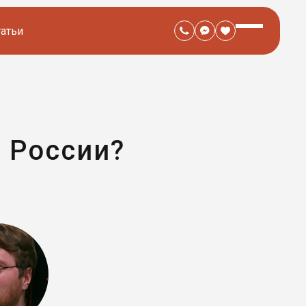
татьи
 России?