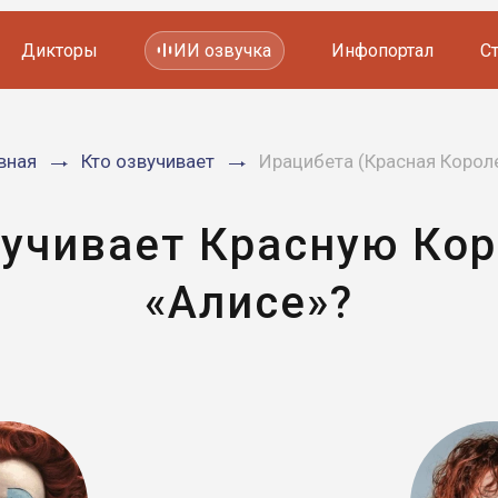
Дикторы
ИИ озвучка
Инфопортал
С
Фильмов и сериалов
вная
Кто озвучивает
Ирацибета (Красная Корол
Мультфильмов
YouTube каналов
Видеорекламы
вучивает Красную Кор
«Алисе»?