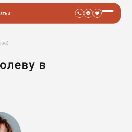
татьи
ева)
олеву в