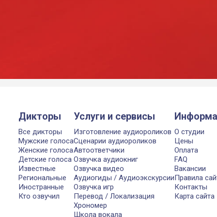
Дикторы
Услуги и сервисы
Информа
Все дикторы
Изготовление аудиороликов
О студии
Мужские голоса
Сценарии аудиороликов
Цены
Женские голоса
Автоответчики
Оплата
Детские голоса
Озвучка аудиокниг
FAQ
Известные
Озвучка видео
Вакансии
Региональные
Аудиогиды / Аудиоэкскурсии
Правила сай
Иностранные
Озвучка игр
Контакты
Кто озвучил
Перевод / Локализация
Карта сайта
Хрономер
Школа вокала