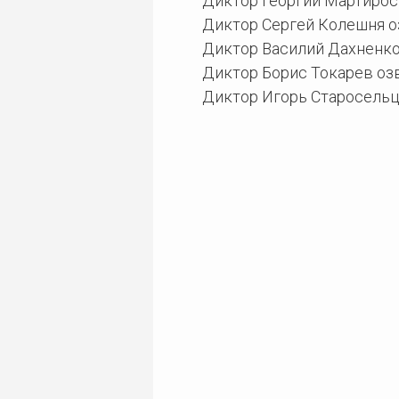
Диктор Георгий Мартирось
Диктор Сергей Колешня оз
Диктор Василий Дахненко 
Диктор Борис Токарев озв
Диктор Игорь Старосельце