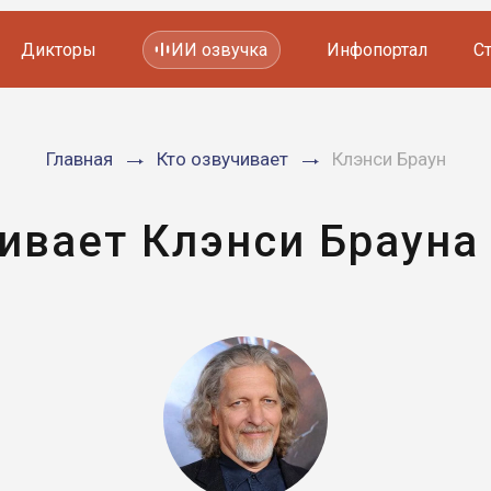
Дикторы
ИИ озвучка
Инфопортал
С
Фильмов и сериалов
Главная
Кто озвучивает
Клэнси Браун
Мультфильмов
YouTube каналов
Видеорекламы
ивает Клэнси Брауна