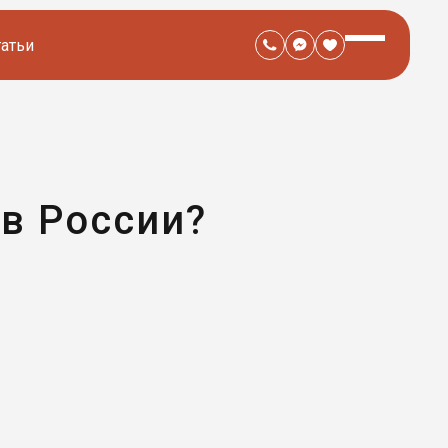
татьи
 в России?