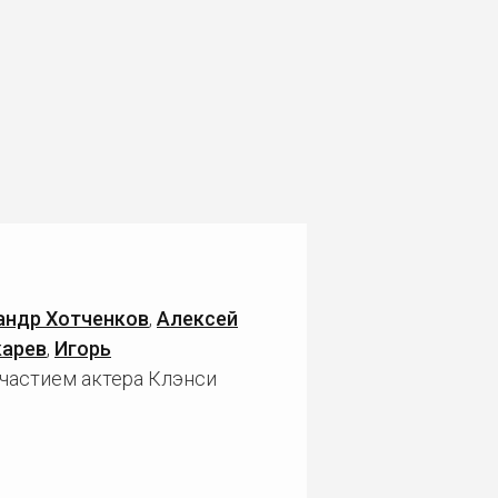
андр Хотченков
,
Алексей
карев
,
Игорь
участием актера Клэнси