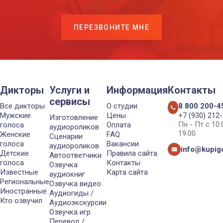
ПЕРЕЗВОНИТЕ МНЕ
Дикторы
Услуги и
Информация
Контакты
сервисы
Все дикторы
О студии
8 800 200-4
Мужские
Цены
+7 (930) 212
Изготовление
Пн - Пт с 10
голоса
Оплата
аудиороликов
19:00
Женские
FAQ
Сценарии
голоса
Вакансии
аудиороликов
info@kupigo
Детские
Правила сайта
Автоответчики
голоса
Контакты
Озвучка
Известные
Карта сайта
аудиокниг
Региональные
Озвучка видео
Иностранные
Аудиогиды /
Кто озвучил
Аудиоэкскурсии
Озвучка игр
Перевод /