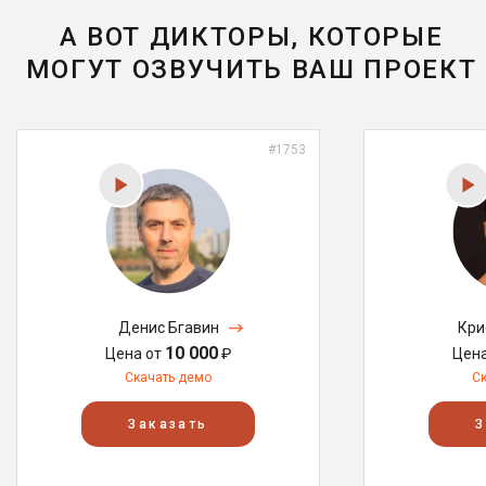
А ВОТ ДИКТОРЫ, КОТОРЫЕ
МОГУТ ОЗВУЧИТЬ ВАШ ПРОЕКТ
#1753
Денис Бгавин
Кри
10 000
Цена от
₽
Цен
Скачать демо
С
Заказать
З