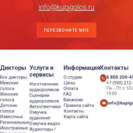
info@kupigolos.ru
ПЕРЕЗВОНИТЕ МНЕ
Дикторы
Услуги и
Информация
Контакты
сервисы
Все дикторы
О студии
8 800 200-4
Мужские
Цены
+7 (930) 212
Изготовление
Пн - Пт с 10
голоса
Оплата
аудиороликов
19:00
Женские
FAQ
Сценарии
голоса
Вакансии
аудиороликов
info@kupigo
Детские
Правила сайта
Автоответчики
голоса
Контакты
Озвучка
Известные
Карта сайта
аудиокниг
Региональные
Озвучка видео
Иностранные
Аудиогиды /