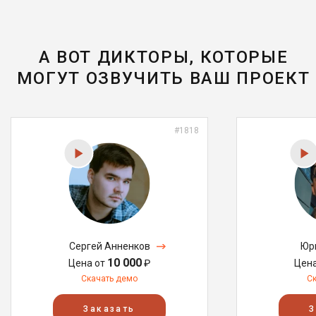
А ВОТ ДИКТОРЫ, КОТОРЫЕ
МОГУТ ОЗВУЧИТЬ ВАШ ПРОЕКТ
#1818
Сергей Анненков
Юр
10 000
Цена от
₽
Цен
Скачать демо
С
Заказать
З