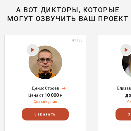
А ВОТ ДИКТОРЫ, КОТОРЫЕ
МОГУТ ОЗВУЧИТЬ ВАШ ПРОЕКТ
#1133
Денис Строев
Елизав
10 000
до
Цена от
₽
Скачать демо
С
Заказать
З