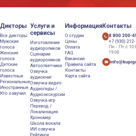
Дикторы
Услуги и
Информация
Контакты
сервисы
Все дикторы
О студии
8 800 200-4
Мужские
Цены
+7 (930) 212
Изготовление
Пн - Пт с 10
голоса
Оплата
аудиороликов
19:00
Женские
FAQ
Сценарии
голоса
Вакансии
аудиороликов
info@kupigo
Детские
Правила сайта
Автоответчики
голоса
Контакты
Озвучка
Известные
Карта сайта
аудиокниг
Региональные
Озвучка видео
Иностранные
Аудиогиды /
Кто озвучил
Аудиоэкскурсии
Озвучка игр
Перевод /
Локализация
Хрономер
Школа вокала
ИИ озвучка
Рейтинги