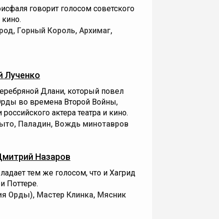
рисфаля говорит голосом советского
 кино.
од, Горный Король, Архимаг,
й Лученко
еребряной Длани, который повел
 Орды во времена Второй Войны,
 российского актера театра и кино.
ыто, Паладин, Вождь минотавров
Дмитрий Назаров
адает тем же голосом, что и Хагрид
и Поттере.
ия Орды), Мастер Клинка, Мясник