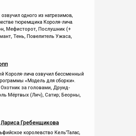
озвучил одного из натрезимов,
естве тюремщика Короля-лича.
он, Мефисторот, Послушник (+
ант, Тень, Повелитель Ужаса,
опп
ей Короля-лича озвучил бессменный
программы «Модель для сборки».
 Охотник за головами, Друид-
ль Мёртвых (Лич), Сатир; Беорны,
—
Лариса Гребенщикова
ьфийское королевство Кель'Талас,