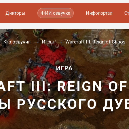
Дикторы
ИИ озвучка
Инфопортал
С
Фильмов и сериалов
Кто озвучил
Игры
Warcraft III: Reign of Chaos
Мультфильмов
YouTube каналов
Видеорекламы
ИГРА
FT III: REIGN O
Ы РУССКОГО Д
—