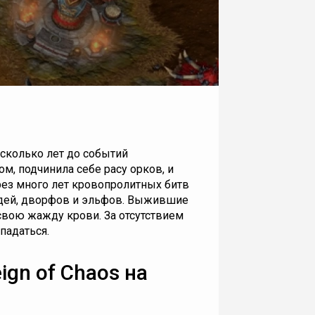
сколько лет до событий
, подчинила себе расу орков, и
рез много лет кровопролитных битв
дей, дворфов и эльфов. Выжившие
и свою жажду крови
. За отсутствием
спадаться
.
eign of Chaos на