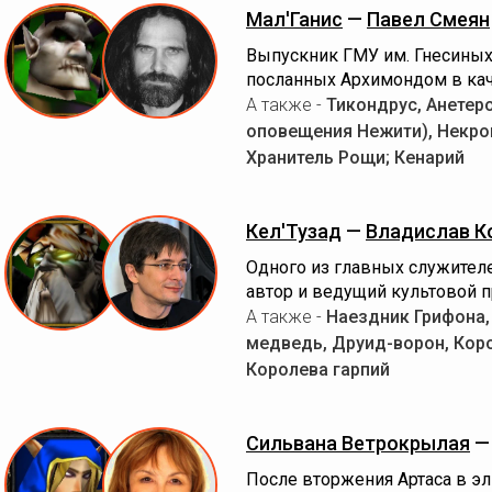
Мал'Ганис
—
Павел Смеян
Выпускник ГМУ им. Гнесиных 
посланных Архимондом в кач
А также -
Тикондрус, Анетер
оповещения Нежити), Некром
Хранитель Рощи; Кенарий
Кел'Тузад
—
Владислав К
Одного из главных служител
автор и ведущий культовой 
А также -
Наездник Грифона,
медведь, Друид-ворон, Коро
Королева гарпий
Сильвана Ветрокрылая
После вторжения Артаса в эл