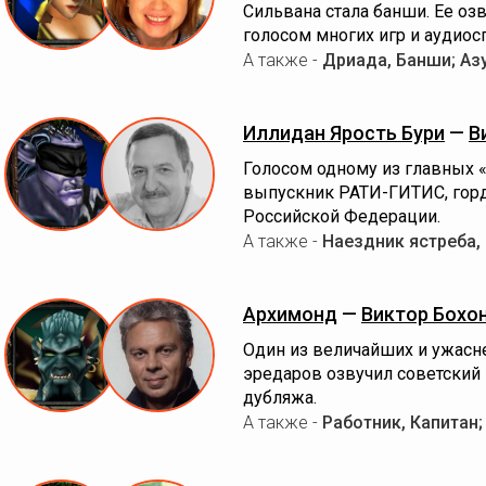
Сильвана стала банши. Ее оз
голосом многих игр и аудиос
А также -
Дриада, Банши; Аз
Иллидан Ярость Бури
—
В
Голосом одному из главных 
выпускник РАТИ-ГИТИС, горд
Российской Федерации.
А также -
Наездник ястреба,
Архимонд
—
Виктор Бохо
Один из величайших и ужасн
эредаров озвучил советский и
дубляжа.
А также -
Работник, Капитан