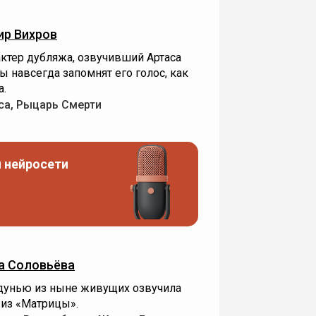
р Вихров
 актер дубляжа, озвучивший Артаса
ы навсегда запомнят его голос, как
а.
са, Рыцарь Смерти
 нейросети
а Соловьёва
унью из ныне живущих озвучила
 из «Матрицы».