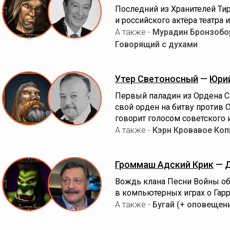
Последний из Хранителей Ти
и российского актёра театра и
А также -
Мурадин Бронзобор
Говорящий с духами
Утер Светоносный
—
Юри
Первый паладин из Ордена С
свой орден на битву против
говорит голосом советского и
А также -
Кэрн Кровавое Коп
Громмаш Адский Крик
—
Вождь клана Песни Войны обл
в компьютерных играх о Гарр
А также -
Бугай (+ оповещен