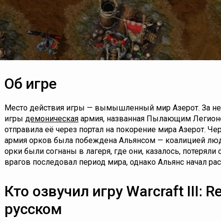
Об игре
Место действия игры — вымышленный мир Азерот. За не
игры
демоническая
армия, названная Пылающим Легионом
отправила её через портал на покорение мира Азерот
. Че
армия орков была побеждена Альянсом — коалицией лю
орки были согнаны в лагеря, где они, казалось, потерял
врагов последовал период мира, однако Альянс начал ра
Кто озвучил игру Warcraft III: R
русском