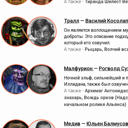
А также -
Тиранда Шелест Ве
Тралл
—
Василий Косола
Он является воплощением муд
доброты. Это описание подход
который его озвучил.
А также -
Рыцарь, Волчий вс
Малфурион
—
Рогволд Су
Ночной эльф, сильнейший и 
Иллидана, также был озвуче
А также -
Архимаг Антонидас
знахарь, Вождь орков (Над
начальном ролике Альянса)
Медив
—
Юльен Балмусо