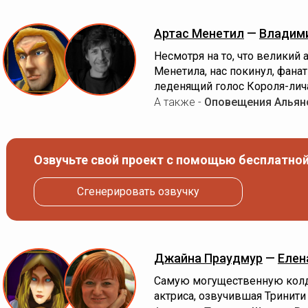
Артас Менетил
—
Владими
Несмотря на то, что великий
Менетила, нас покинул, фанат
леденящий голос Короля-лич
А также -
Оповещения Альян
Озвучьте свой проект с помощью бесплатной
Сгенерировать озвучку
Джайна Праудмур
—
Елен
Самую могущественную колд
актриса, озвучившая Тринити