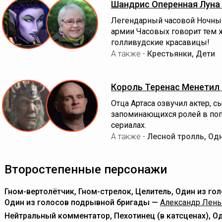
Шандрис Оперенная Луна
Легендарный часовой Ночны
армии Часовых говорит тем ж
голливудские красавицы!
А также -
Крестьянки, Дети
Король Теренас Менетил I
Отца Артаса озвучил актер,
запоминающихся ролей в поп
сериалах.
А также -
Лесной тролль, Одн
Второстепенные персонажи
Гном-вертолётчик, Гном-стрелок, Целитель, Один из гол
Один из голосов подрывной бригады —
Александр Лен
Нейтральный комментатор, Пехотинец (в катсценах), Од