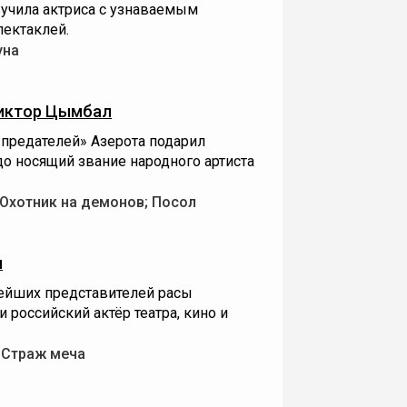
вучила актриса с узнаваемым
пектаклей.
уна
иктор Цымбал
«предателей» Азерота подарил
о носящий звание народного артиста
 Охотник на демонов; Посол
н
ейших представителей расы
 российский актёр театра, кино и
; Страж меча