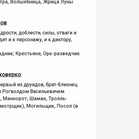
тра, Волшебница, Жрица Луны
пов
рости, доблести, силы, отваги и
ит и к персонажу, и к диктору,
адник; Крестьяне, Орк-разведчик
ховерко
первый из друидов, брат-близнец
н Рогволдом Васильевичем.
, Маннорот, Шаман, Тролль-
смотрщик), Могильщик, Посол (в
в