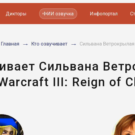
Дикторы
ИИ озвучка
Инфопортал
С
Фильмов и сериалов
Главная
Кто озвучивает
Сильвана Ветрокрылая
Мультфильмов
YouTube каналов
Видеорекламы
чивает Сильвана Ветр
Warcraft III: Reign of 