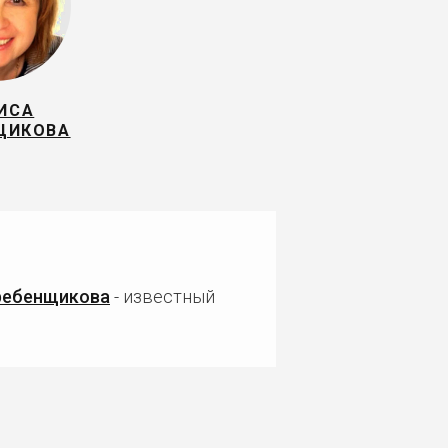
ИСА
ЩИКОВА
ребенщикова
- известный