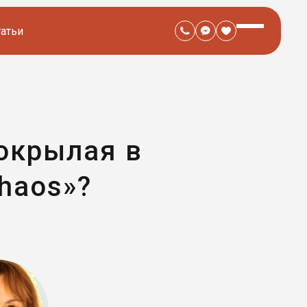
татьи
окрылая в
Chaos»?