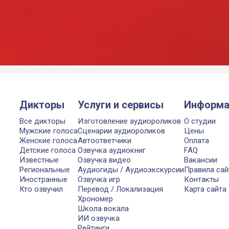
Дикторы
Услуги и сервисы
Информа
Все дикторы
Изготовление аудиороликов
О студии
Мужские голоса
Сценарии аудиороликов
Цены
Женские голоса
Автоответчики
Оплата
Детские голоса
Озвучка аудиокниг
FAQ
Известные
Озвучка видео
Вакансии
Региональные
Аудиогиды / Аудиоэкскурсии
Правила сай
Иностранные
Озвучка игр
Контакты
Кто озвучил
Перевод / Локализация
Карта сайта
Хрономер
Школа вокала
ИИ озвучка
Рейтинги