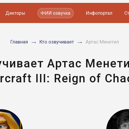
Дикторы
ИИ озвучка
Инфопортал
С
Фильмов и сериалов
Главная
Кто озвучивает
Артас Менетил
Мультфильмов
YouTube каналов
Видеорекламы
учивает Артас Менети
craft III: Reign of Ch