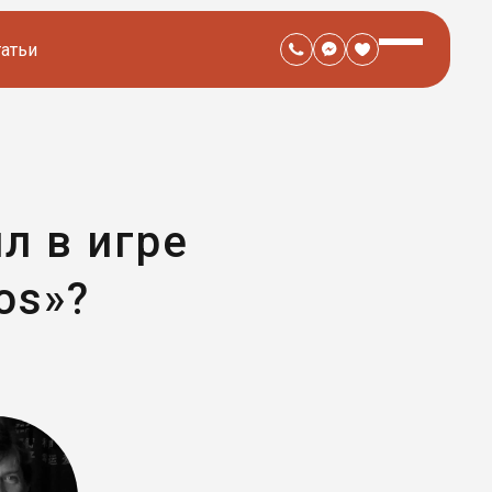
татьи
л в игре
aos»?