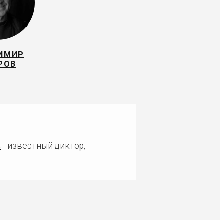
ИМИР
РОВ
в
- известный диктор,