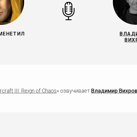
МЕНЕТИЛ
ВЛАД
ВИХ
craft III: Reign of Chaos
» озвучивает
Владимир Вихро