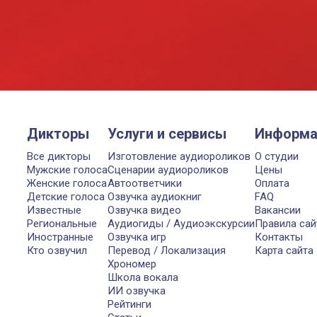
Дикторы
Услуги и сервисы
Информа
Все дикторы
Изготовление аудиороликов
О студии
Мужские голоса
Сценарии аудиороликов
Цены
Женские голоса
Автоответчики
Оплата
Детские голоса
Озвучка аудиокниг
FAQ
Известные
Озвучка видео
Вакансии
Региональные
Аудиогиды / Аудиоэкскурсии
Правила сай
Иностранные
Озвучка игр
Контакты
Кто озвучил
Перевод / Локализация
Карта сайта
Хрономер
Школа вокала
ИИ озвучка
Рейтинги