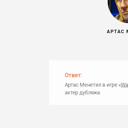
АРТАС 
Ответ:
Артас Менетил в игре «
War
актер дубляжа.