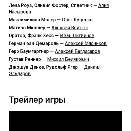
Лена Роуз, Оливия Фостер, Сплетник —
Алия
Насырова
Максимилиан Малер —
Олег Куценко
Матиас Мюллер —
Алексей Войтюк
Оратор, Фрэнк Хёсс —
Иван Литвинов
Герман ван Демароль —
Алексей Мясников
Герр Баумгартнер —
Алексей Багдасаров
Густав Реннер —
Михаил Белякович
Джошуа Денке, Рудольф Ягер —
Даниил
Эльдаров
Трейлер игры