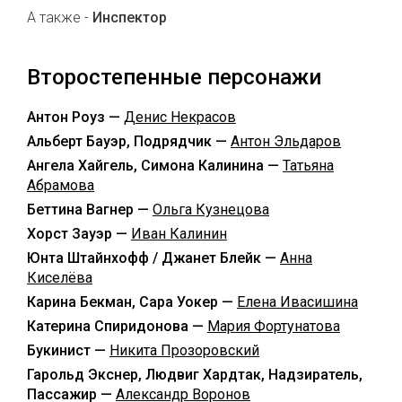
А также -
Инспектор
Второстепенные персонажи
Антон Роуз —
Денис Некрасов
Альберт Бауэр, Подрядчик —
Антон Эльдаров
Ангела Хайгель, Симона Калинина —
Татьяна
Абрамова
Беттина Вагнер —
Ольга Кузнецова
Хорст Зауэр —
Иван Калинин
Юнта Штайнхофф / Джанет Блейк —
Анна
Киселёва
Карина Бекман, Сара Уокер —
Елена Ивасишина
Катерина Спиридонова —
Мария Фортунатова
Букинист —
Никита Прозоровский
Гарольд Экснер, Людвиг Хардтак, Надзиратель,
Пассажир —
Александр Воронов