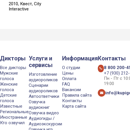
2010, Квест, City
Interactive
Дикторы
Услуги и
Информация
Контакты
сервисы
Все дикторы
О студии
8 800 200-4
Мужские
Цены
+7 (930) 212
Изготовление
Пн - Пт с 10
голоса
Оплата
аудиороликов
19:00
Женские
FAQ
Сценарии
голоса
Вакансии
аудиороликов
info@kupigo
Детские
Правила сайта
Автоответчики
голоса
Контакты
Озвучка
Известные
Карта сайта
аудиокниг
Региональные
Озвучка видео
Иностранные
Аудиогиды /
Кто озвучил
Аудиоэкскурсии
Озвучка игр