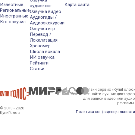
Известные
Карта сайта
аудиокниг
Региональные
Озвучка видео
Иностранные
Аудиогиды /
Кто озвучил
Аудиоэкскурсии
Озвучка игр
Перевод /
Локализация
Хрономер
Школа вокала
ИИ озвучка
Рейтинги
Статьи
Онлайн сервис «КупиГолос»
позволяет найти лучших дикторов
для записи видео или аудио
рекламы.
© 2013 - 2026
Политика конфиденциальности
КупиГолос