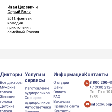
Иван Царевич и
Серый Волк
2011, фэнтези,
комедия,
приключения,
семейный, Россия
Дикторы
Услуги и
Информация
Контакты
сервисы
Все дикторы
О студии
8 800 200-4
Мужские
Цены
+7 (930) 212
Изготовление
Пн - Пт с 10
голоса
Оплата
аудиороликов
19:00
Женские
FAQ
Сценарии
голоса
Вакансии
аудиороликов
info@kupigo
Детские
Правила сайта
Автоответчики
голоса
Контакты
Озвучка