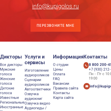
info@kupigolos.ru
ПЕРЕЗВОНИТЕ МНЕ
Дикторы
Услуги и
Информация
Контакты
сервисы
Все дикторы
О студии
8 800 200-4
Мужские
Цены
+7 (930) 212
Изготовление
Пн - Пт с 10
голоса
Оплата
аудиороликов
19:00
Женские
FAQ
Сценарии
голоса
Вакансии
аудиороликов
info@kupigo
Детские
Правила сайта
Автоответчики
голоса
Контакты
Озвучка
Известные
Карта сайта
аудиокниг
Региональные
Озвучка видео
Иностранные
Аудиогиды /