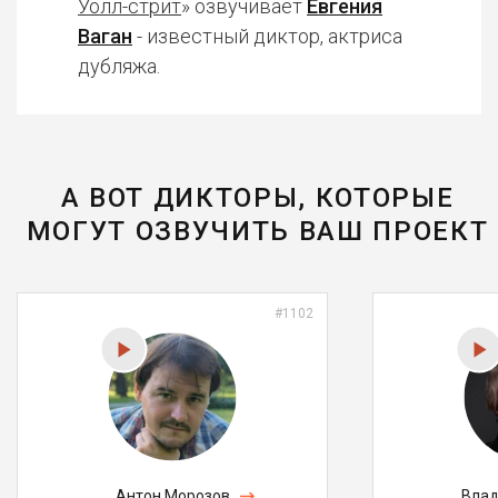
Уолл-стрит
» озвучивает
Евгения
Ваган
- известный диктор, актриса
дубляжа.
А ВОТ ДИКТОРЫ, КОТОРЫЕ
МОГУТ ОЗВУЧИТЬ ВАШ ПРОЕКТ
#1102
Антон Морозов
Влад