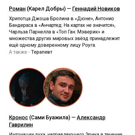
Роман
(Карел Добры) —
Геннадий Новиков
Хрипотца Джоша Бролина в «Дюне», Антонио
Бандераса в «Анчартед: На картах не значится»,
Чарльза Парнелла в «Топ Ган: Мэверик» и
множества других мировых звёзд принадлежит
ещё одному доверенному лицу Роуга.
А также -
Терапевт
Кронос
(Сами Буажила) —
Александр
Гаврилин
Интонации духа, направляющего Эрика в течение