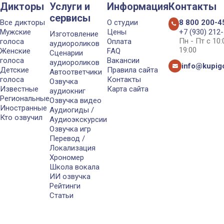
Дикторы
Услуги и
Информация
Контакты
сервисы
Все дикторы
О студии
8 800 200-4
Мужские
Цены
+7 (930) 212
Изготовление
Пн - Пт с 10
голоса
Оплата
аудиороликов
19:00
Женские
FAQ
Сценарии
голоса
Вакансии
аудиороликов
info@kupigo
Детские
Правила сайта
Автоответчики
голоса
Контакты
Озвучка
Известные
Карта сайта
аудиокниг
Региональные
Озвучка видео
Иностранные
Аудиогиды /
Кто озвучил
Аудиоэкскурсии
Озвучка игр
Перевод /
Локализация
Хрономер
Школа вокала
ИИ озвучка
Рейтинги
Статьи