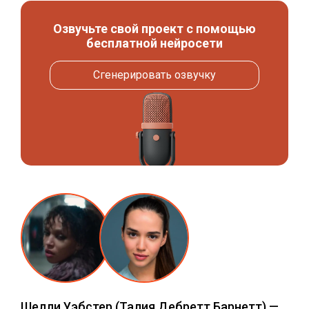
Озвучьте свой проект с помощью
бесплатной нейросети
Сгенерировать озвучку
Шелли Уэбстер
(Талия Дебретт Барнетт) —