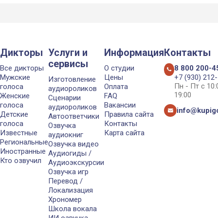
Дикторы
Услуги и
Информация
Контакты
сервисы
Все дикторы
О студии
8 800 200-4
Мужские
Цены
+7 (930) 212
Изготовление
Пн - Пт с 10
голоса
Оплата
аудиороликов
19:00
Женские
FAQ
Сценарии
голоса
Вакансии
аудиороликов
info@kupigo
Детские
Правила сайта
Автоответчики
голоса
Контакты
Озвучка
Известные
Карта сайта
аудиокниг
Региональные
Озвучка видео
Иностранные
Аудиогиды /
Кто озвучил
Аудиоэкскурсии
Озвучка игр
Перевод /
Локализация
Хрономер
Школа вокала
ИИ озвучка