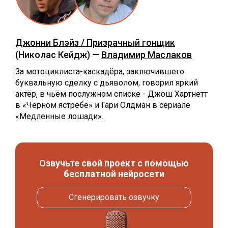
Джонни Блэйз / Призрачный гонщик
(Николас Кейдж) —
Владимир Маслаков
За мотоциклиста-каскадёра, заключившего
буквальную сделку с дьяволом, говорил яркий
актёр, в чьём послужном списке - Джош Хартнетт
в «Чёрном ястребе» и Гари Олдман в сериале
«Медленные лошади».
Озвучьте свой проект с помощью
бесплатной нейросети
Сгенерировать озвучку