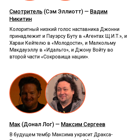
Смотритель
(Сэм Эллиотт) —
Вадим
Никитин
Колоритный низкий голос наставника Джонни
принадлежит и Пауэрсу Буту в «Агентах Щ.И.Т.», и
Харви Кейтелю в «Молодости», и Малкольму
Макдауэллу в «Идальго», и Джону Войту во
второй части «Сокровища нации».
Мак
(Донал Лог) —
Максим Сергеев
В будущем тембр Максима украсит Дракса-