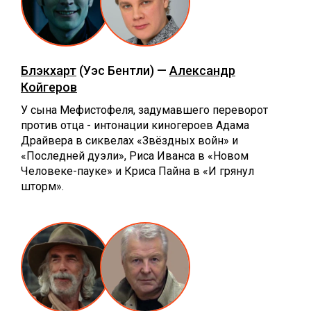
Блэкхарт
(Уэс Бентли) —
Александр
Койгеров
У сына Мефистофеля, задумавшего переворот
против отца - интонации киногероев Адама
Драйвера в сиквелах «Звёздных войн» и
«Последней дуэли», Риса Иванса в «Новом
Человеке-пауке» и Криса Пайна в «И грянул
шторм».