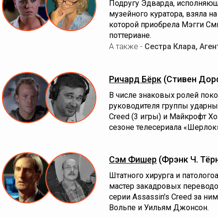
Подругу Эдварда, исполняю
музейного куратора, взяла на
которой приобрела Мэгги См
поттериане.
А также -
Сестра Клара, Аген
Ричард Бёрк
(Стивен Дор
В числе знаковых ролей поко
руководителя группы ударных 
Creed (3 игры) и Майкрофт Х
сезоне телесериала «Шерлок»
Сэм Фишер
(Фрэнк Ч. Тёр
Штатного хирурга и патолог
мастер закадровых переводо
серии Assassin's Creed за н
Вольпе и Уильям Джонсон.