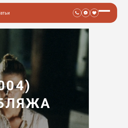
татьи
004)
УБЛЯЖА