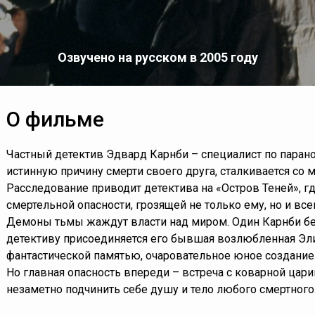
Озвучено на русском в 2005 году
О фильме
Частный детектив Эдвард Карнби – специалист по паран
истинную причину смерти своего друга, сталкивается со
Расследование приводит детектива на «Остров Теней», г
смертельной опасности, грозящей не только ему, но и все
Демоны тьмы жаждут власти над миром. Один Карнби бес
детективу присоединяется его бывшая возлюбленная Эли
фантастической памятью, очаровательное юное создание
Но главная опасность впереди – встреча с коварной цар
незаметно подчинить себе душу и тело любого смертного