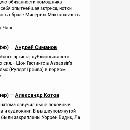
щую обязанности помощника
 себя опытнейшая актриса, нотки
ит в образе Минервы Макгонагалл в
т Чанг
фф) —
Андрей Симанов
йного артиста, дублировавшего
сил, - Шон Гастингс в Assassin's
олмс (Руперт Грейвз) в первом
.
нер) —
Александр Котов
оанатома озвучил ныне покойный
в и аудиокниг. В вышеупомянутой
им были закреплены Уоррен Видик, Ла