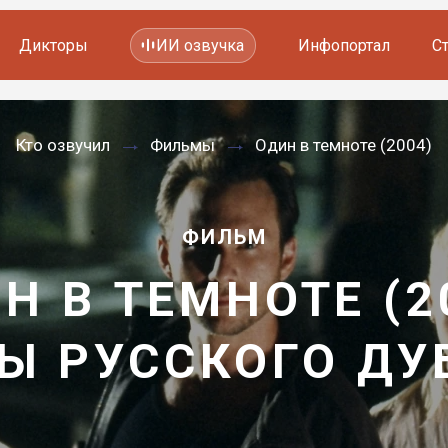
Дикторы
ИИ озвучка
Инфопортал
С
Фильмов и сериалов
Кто озвучил
Фильмы
Один в темноте (2004)
Мультфильмов
YouTube каналов
Видеорекламы
ФИЛЬМ
Н В ТЕМНОТЕ (2
Ы РУССКОГО Д
—