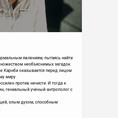
ормальным явлениям, пытаясь найти
 множеством необъяснимых загадок.
де Карнби оказывается перед лицом
му миру.
силен против нечисти. И тогда к
н, гениальный учёный-антрополог с
.
ицей, злым духом, способным
.