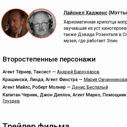
Лайонел Хадженс
(Мэтть
Харизматичная хрипотца мэтр
звучавшая из уст киногероев
также Дэвида Розенталя в Cr
музея, где работает Элин.
Второстепенные персонажи
Агент Тёрнер, Таксист —
Андрей Бархударов
Крашински, Линда, Агент Финстра —
Мария Овчинникова
Агент Майлс, Роберт Молнер —
Денис Беспалый
Капитан Черник, Джон Диллон, Агент Марко, Помощни
Груздев
Трейлер фильма