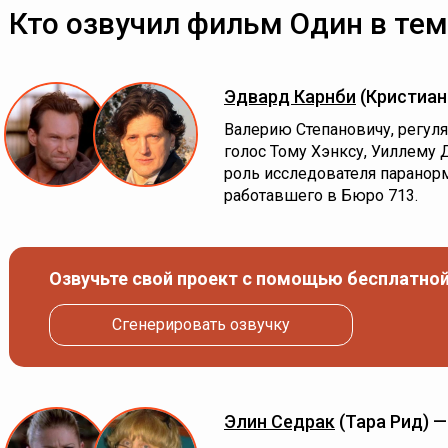
Кто озвучил фильм Один в тем
Эдвард Карнби
(Кристиан
Валерию Степановичу, регул
голос Тому Хэнксу, Уиллему
роль исследователя паранор
работавшего в Бюро 713.
Озвучьте свой проект с помощью бесплатной
Сгенерировать озвучку
Элин Седрак
(Тара Рид) 