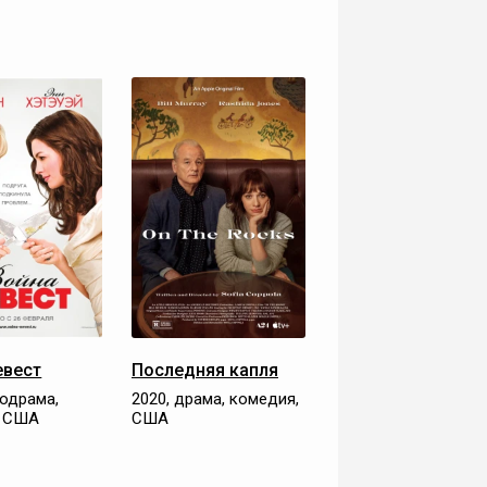
евест
Последняя капля
лодрама,
2020, драма, комедия,
, США
США