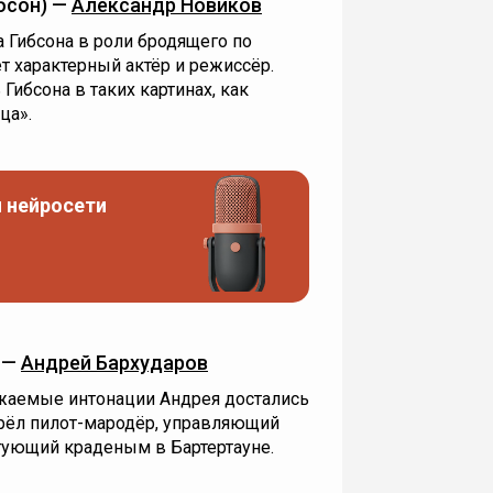
бсон) —
Александр Новиков
 Гибсона в роли бродящего по
т характерный актёр и режиссёр.
Гибсона в таких картинах, как
ца».
 нейросети
 —
Андрей Бархударов
ажаемые интонации Андрея достались
брёл пилот-мародёр, управляющий
ующий краденым в Бартертауне.