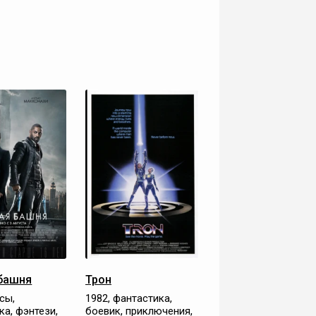
башня
Трон
сы,
1982, фантастика,
ка, фэнтези,
боевик, приключения,