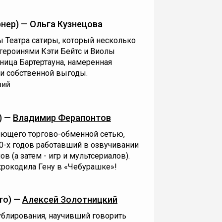
рнер) —
Ольга Кузнецова
ы Театра сатиры, который несколько
героинями Кэти Бейтс и Виолы
ница Бартертауна, намеренная
ди собственной выгоды.
ший
) —
Владимир Ферапонтов
яющего торгово-обменной сетью,
60-х годов работавший в озвучивании
 (а затем - игр и мультсериалов).
крокодила Гену в «Чебурашке»!
то) —
Алексей Золотницкий
ублирования, научивший говорить