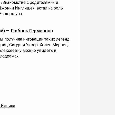
 «Знакомстве с родителями» и
Джонни Инглише», встал на роль
артертауна.
эй) —
Любовь Германова
ы получила интонации таких легенд,
трип, Сигурни Уивер, Хелен Миррен,
Алексеевну можно увидеть в
лодрамах.
 Ильина