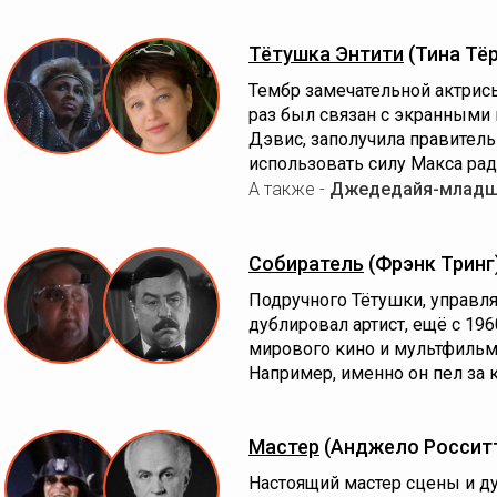
Тётушка Энтити
(Тина Тё
Тембр замечательной актрис
раз был связан с экранными 
Дэвис, заполучила правитель
использовать силу Макса ра
А также -
Джедедайя-млад
Собиратель
(Фрэнк Тринг
Подручного Тётушки, управл
дублировал артист, ещё с 19
мирового кино и мультфильмов
Например, именно он пел за 
Мастер
(Анджело Россит
Настоящий мастер сцены и д