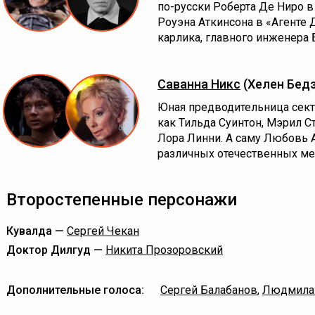
по-русски Роберта Де Ниро в
Роуэна Аткинсона в «Агенте 
карлика, главного инженера Б
Саванна Никс
(Хелен Бед
Юная предводительница сект
как Тильда Суинтон, Мэрил С
Лора Линни. А саму Любовь 
различных отечественных ме
Второстепенные персонажи
Кувалда —
Сергей Чекан
Доктор Дилгуд —
Никита Прозоровский
Дополнительные голоса:
Сергей Балабанов
,
Людмила