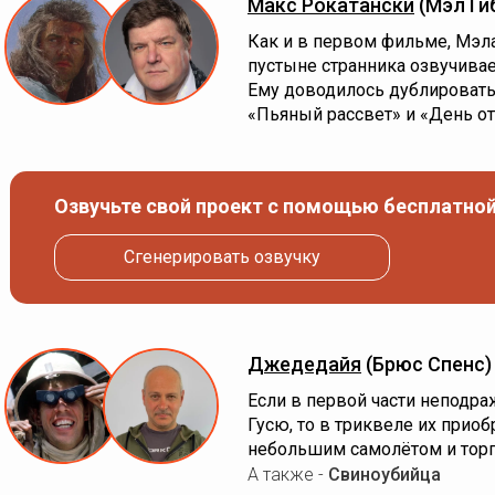
Макс Рокатански
(Мэл Ги
Как и в первом фильме, Мэла
пустыне странника озвучивае
Ему доводилось дублировать 
«Пьяный рассвет» и «День от
Озвучьте свой проект с помощью бесплатной
Сгенерировать озвучку
Джедедайя
(Брюс Спенс)
Если в первой части неподр
Гусю, то в триквеле их прио
небольшим самолётом и торг
А также -
Свиноубийца