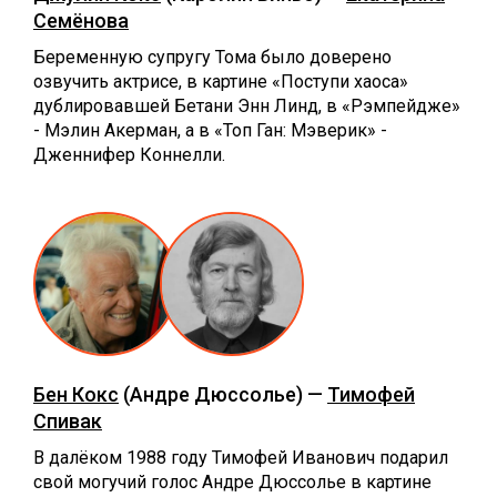
Семёнова
Беременную супругу Тома было доверено
озвучить актрисе, в картине «Поступи хаоса»
дублировавшей Бетани Энн Линд, в «Рэмпейдже»
- Мэлин Акерман, а в «Топ Ган: Мэверик» -
Дженнифер Коннелли.
Бен Кокс
(Андре Дюссолье) —
Тимофей
Спивак
В далёком 1988 году Тимофей Иванович подарил
свой могучий голос Андре Дюссолье в картине