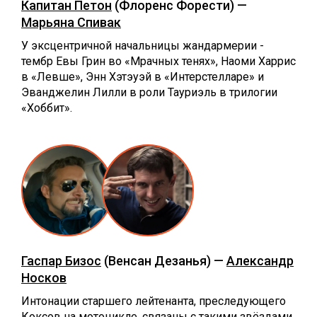
Капитан Петон
(Флоренс Форести) —
Марьяна Спивак
У эксцентричной начальницы жандармерии -
тембр Евы Грин во «Мрачных тенях», Наоми Харрис
в «Левше», Энн Хэтэуэй в «Интерстелларе» и
Эванджелин Лилли в роли Тауриэль в трилогии
«Хоббит».
Гаспар Бизос
(Венсан Дезанья) —
Александр
Носков
Интонации старшего лейтенанта, преследующего
Коксов на мотоцикле, связаны с такими звёздами,