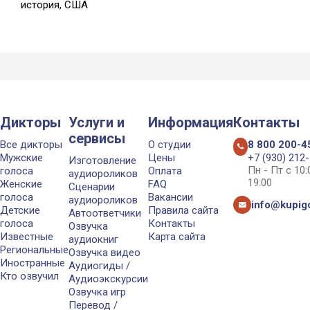
история, США
Дикторы
Услуги и
Информация
Контакты
сервисы
Все дикторы
О студии
8 800 200-4
Мужские
Цены
+7 (930) 212
Изготовление
Пн - Пт с 10
голоса
Оплата
аудиороликов
19:00
Женские
FAQ
Сценарии
голоса
Вакансии
аудиороликов
info@kupigo
Детские
Правила сайта
Автоответчики
голоса
Контакты
Озвучка
Известные
Карта сайта
аудиокниг
Региональные
Озвучка видео
Иностранные
Аудиогиды /
Кто озвучил
Аудиоэкскурсии
Озвучка игр
Перевод /