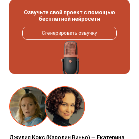
Озвучьте свой проект с помощью
бесплатной нейросети
Сгенерировать озвучку
Джулия Кокс
(Каролин Виньо) —
Екатерина