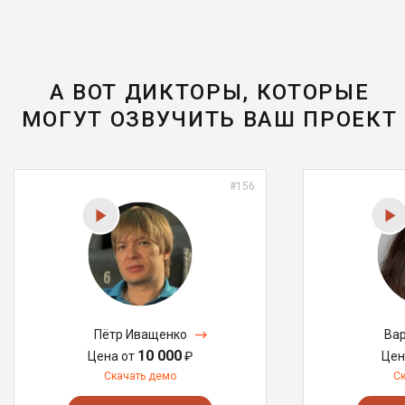
А ВОТ ДИКТОРЫ, КОТОРЫЕ
МОГУТ ОЗВУЧИТЬ ВАШ ПРОЕКТ
#156
Пётр Иващенко
Вар
10 000
Цена от
₽
Цен
Скачать демо
С