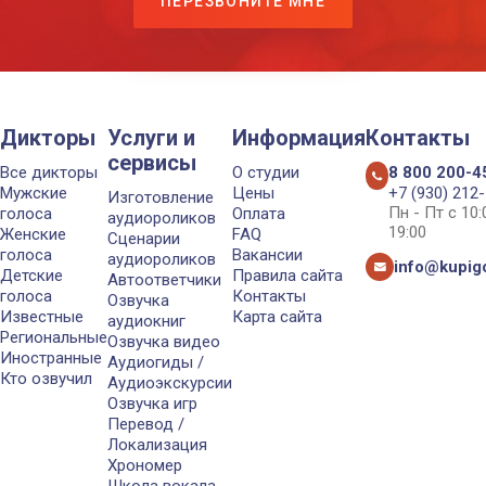
ПЕРЕЗВОНИТЕ МНЕ
Дикторы
Услуги и
Информация
Контакты
сервисы
Все дикторы
О студии
8 800 200-4
Мужские
Цены
+7 (930) 212
Изготовление
Пн - Пт с 10
голоса
Оплата
аудиороликов
19:00
Женские
FAQ
Сценарии
голоса
Вакансии
аудиороликов
info@kupigo
Детские
Правила сайта
Автоответчики
голоса
Контакты
Озвучка
Известные
Карта сайта
аудиокниг
Региональные
Озвучка видео
Иностранные
Аудиогиды /
Кто озвучил
Аудиоэкскурсии
Озвучка игр
Перевод /
Локализация
Хрономер