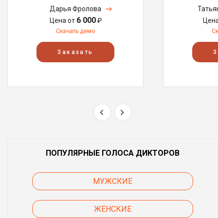
Дарья Фролова
Татья
6 000
Цена от
₽
Цен
Скачать демо
С
Заказать
З
ПОПУЛЯРНЫЕ ГОЛОСА ДИКТОРОВ
МУЖСКИЕ
ЖЕНСКИЕ