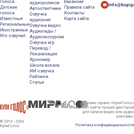
голоса
Вакансии
аудиороликов
info@kupigo
Детские
Правила сайта
Автоответчики
голоса
Контакты
Озвучка
Известные
Карта сайта
аудиокниг
Региональные
Озвучка видео
Иностранные
Аудиогиды /
Кто озвучил
Аудиоэкскурсии
Озвучка игр
Перевод /
Локализация
Хрономер
Школа вокала
ИИ озвучка
Рейтинги
Статьи
Онлайн сервис «КупиГолос»
позволяет найти лучших дикторов
для записи видео или аудио
рекламы.
© 2013 - 2026
Политика конфиденциальности
КупиГолос