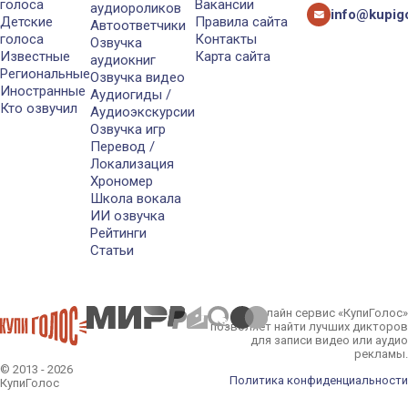
голоса
Вакансии
аудиороликов
info@kupigo
Детские
Правила сайта
Автоответчики
голоса
Контакты
Озвучка
Известные
Карта сайта
аудиокниг
Региональные
Озвучка видео
Иностранные
Аудиогиды /
Кто озвучил
Аудиоэкскурсии
Озвучка игр
Перевод /
Локализация
Хрономер
Школа вокала
ИИ озвучка
Рейтинги
Статьи
Онлайн сервис «КупиГолос»
позволяет найти лучших дикторов
для записи видео или аудио
рекламы.
© 2013 - 2026
Политика конфиденциальности
КупиГолос