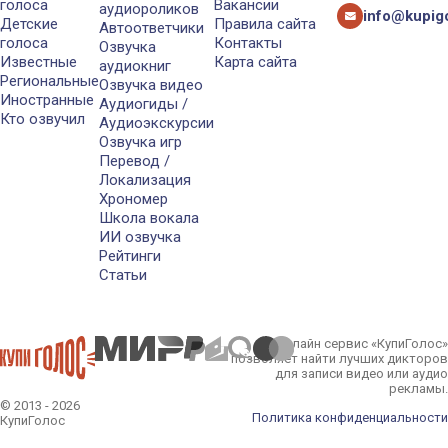
голоса
Вакансии
аудиороликов
info@kupigo
Детские
Правила сайта
Автоответчики
голоса
Контакты
Озвучка
Известные
Карта сайта
аудиокниг
Региональные
Озвучка видео
Иностранные
Аудиогиды /
Кто озвучил
Аудиоэкскурсии
Озвучка игр
Перевод /
Локализация
Хрономер
Школа вокала
ИИ озвучка
Рейтинги
Статьи
Онлайн сервис «КупиГолос»
позволяет найти лучших дикторов
для записи видео или аудио
рекламы.
© 2013 - 2026
Политика конфиденциальности
КупиГолос