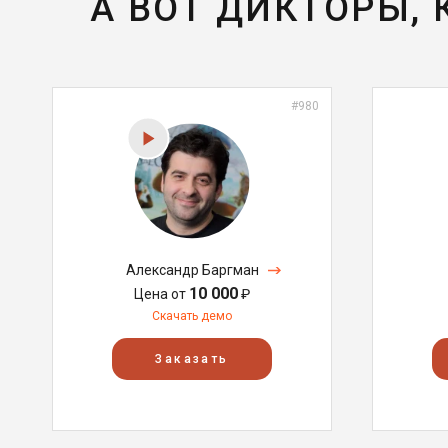
А ВОТ ДИКТОРЫ,
#980
Александр Баргман
10 000
Цена от
₽
Скачать демо
Заказать