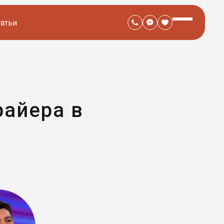
татьи
райера в