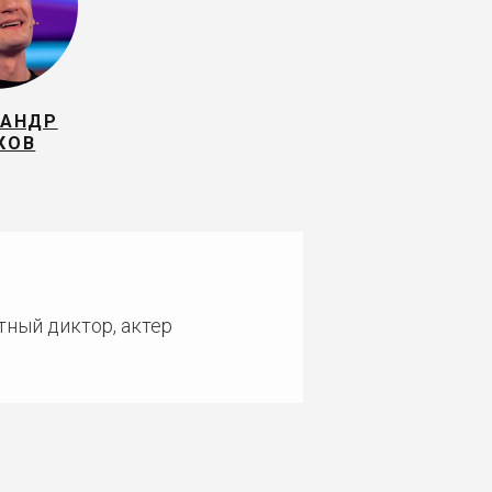
САНДР
КОВ
тный диктор, актер