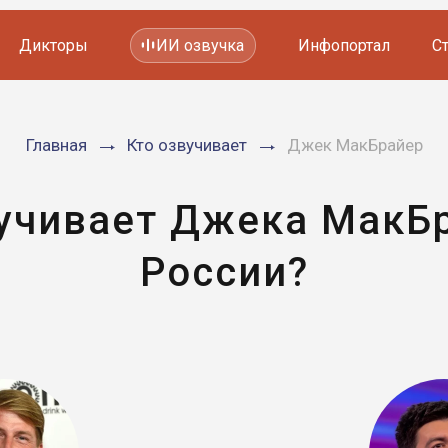
Дикторы
ИИ озвучка
Инфопортал
С
Фильмов и сериалов
Главная
Кто озвучивает
Джек МакБрайер
Мультфильмов
YouTube каналов
Видеорекламы
учивает Джека МакБ
России?