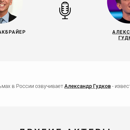
АКБРАЙЕР
АЛЕК
ГУД
ьмах в России озвучивает
Александр Гудков
- извес