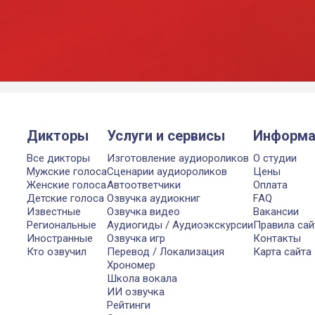
Дикторы
Услуги и сервисы
Информа
Все дикторы
Изготовление аудиороликов
О студии
Мужские голоса
Сценарии аудиороликов
Цены
Женские голоса
Автоответчики
Оплата
Детские голоса
Озвучка аудиокниг
FAQ
Известные
Озвучка видео
Вакансии
Региональные
Аудиогиды / Аудиоэкскурсии
Правила сай
Иностранные
Озвучка игр
Контакты
Кто озвучил
Перевод / Локализация
Карта сайта
Хрономер
Школа вокала
ИИ озвучка
Рейтинги