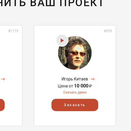
ЧИТЬ ВАШ ПРОЕКТ
#1179
#209
Игорь Китаев
10 000
Цена от
₽
Скачать демо
Заказать