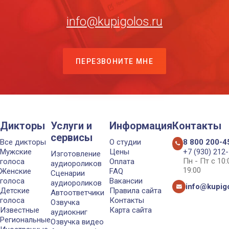
info@kupigolos.ru
ПЕРЕЗВОНИТЕ МНЕ
Дикторы
Услуги и
Информация
Контакты
сервисы
Все дикторы
О студии
8 800 200-4
Мужские
Цены
+7 (930) 212
Изготовление
Пн - Пт с 10
голоса
Оплата
аудиороликов
19:00
Женские
FAQ
Сценарии
голоса
Вакансии
аудиороликов
info@kupigo
Детские
Правила сайта
Автоответчики
голоса
Контакты
Озвучка
Известные
Карта сайта
аудиокниг
Региональные
Озвучка видео