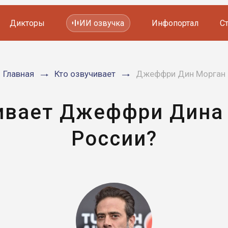
Дикторы
ИИ озвучка
Инфопортал
С
Фильмов и сериалов
Главная
Кто озвучивает
Джеффри Дин Морган
Мультфильмов
YouTube каналов
Видеорекламы
ивает Джеффри Дина
России?