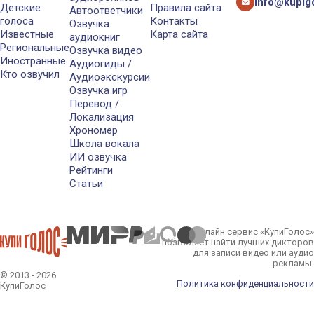
info@kupigo
Детские
Правила сайта
Автоответчики
голоса
Контакты
Озвучка
Известные
Карта сайта
аудиокниг
Региональные
Озвучка видео
Иностранные
Аудиогиды /
Кто озвучил
Аудиоэкскурсии
Озвучка игр
Перевод /
Локализация
Хрономер
Школа вокала
ИИ озвучка
Рейтинги
Статьи
Онлайн сервис «КупиГолос»
позволяет найти лучших дикторов
для записи видео или аудио
рекламы.
© 2013 - 2026
Политика конфиденциальности
КупиГолос